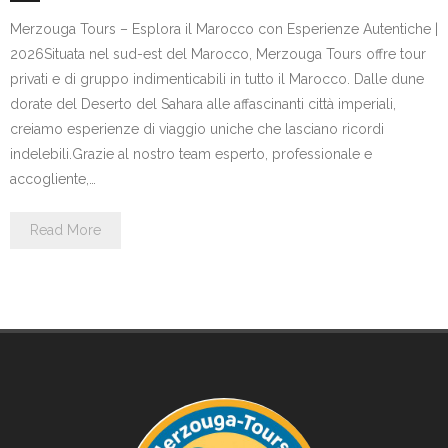
Merzouga Tours – Esplora il Marocco con Esperienze Autentiche |
2026Situata nel sud-est del Marocco, Merzouga Tours offre tour
privati e di gruppo indimenticabili in tutto il Marocco. Dalle dune
dorate del Deserto del Sahara alle affascinanti città imperiali,
creiamo esperienze di viaggio uniche che lasciano ricordi
indelebili.Grazie al nostro team esperto, professionale e
accogliente,…
Read More