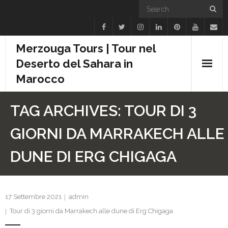
Merzouga Tours | Tour nel
Deserto del Sahara in
Marocco
Inizio
TAG ARCHIVES:
TOUR DI 3
Trekking in Cammello
GIORNI DA MARRAKECH ALLE
Viaggi in Marocco
DUNE DI ERG CHIGAGA
Escursioni 1 Giorno
Offerte
17 Settembre 2021
admin
Tour di 3 giorni da Marrakech alle dune di Erg Chigaga
Contattaci