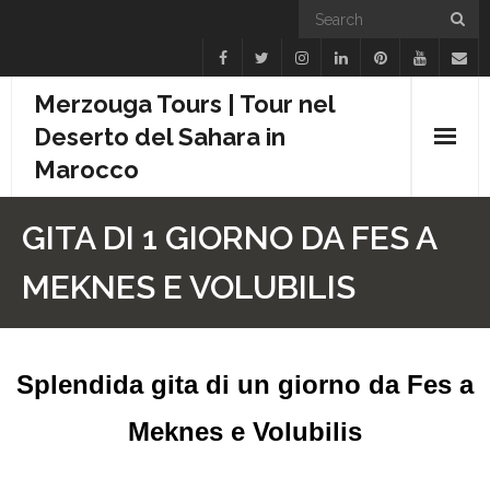
Merzouga Tours | Tour nel
Deserto del Sahara in
Marocco
Inizio
GITA DI 1 GIORNO DA FES A
Trekking in Cammello
MEKNES E VOLUBILIS
Viaggi in Marocco
Escursioni 1 Giorno
Splendida gita di un giorno da Fes a
Offerte
Meknes e Volubilis
Contattaci