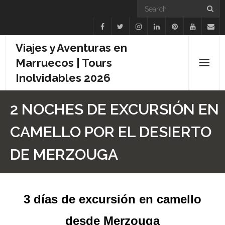
Viajes y Aventuras en
Marruecos | Tours
Inolvidables 2026
INICIO
2 NOCHES DE EXCURSIÓN EN
Paseo en camello
CAMELLO POR EL DESIERTO
Viaje a Marruecos
DE MERZOUGA
Excursiones de 1 día
Oferta
3 días de excursión en camello
Contacto
desde Merzouga