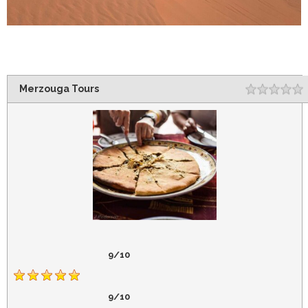
Merzouga Tours
Rating
1
2
3
4
5
9/10
9/10