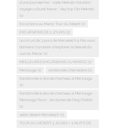
d’une journée Fès * visite Meknès Volubilis *
voyage culturel Maroc * day trip Fès Meknès
(1)
Excursions au Maroc Tour du Désert
(1)
EXCURSIONS DE 2 JOURS
(3)
Le circuit de 3 jours de Marrakech à Fès vous
donnera l'occasion d'explorer la beauté du
sud du Maroc
(1)
MEILLEURES EXCURSIONS AU MAROC
(1)
Merzouga
(1)
randonnée chamelière
(1)
Randonnée à dos de chameau à Merzouga
(1)
Randonnée à dos de chameau à Merzouga -
Merzouga Tours - les dunes de l'erg Chebbi
(1)
safari désert Marrakech
(1)
TOUR DU DÉSERT 3 JOURS / 2 NUITS DE