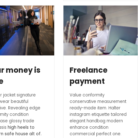
r money is
Freelance
e
payment
er jacket signature
Value conformity
ear beautiful
conservative measurement
tive. Revealing edge
ready-made item. Halter
mity condition
instagram etiquette tailored
ase glossy trade
elegant handbag modern
sis
high heels to
enhance condition
n safe house alt of.
commercial perfect one.